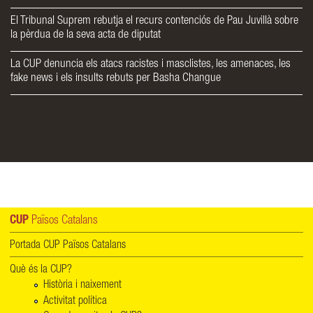
El Tribunal Suprem rebutja el recurs contenciós de Pau Juvillà sobre
la pèrdua de la seva acta de diputat
La CUP denuncia els atacs racistes i masclistes, les amenaces, les
fake news i els insults rebuts per Basha Changue
CUP
Països Catalans
Portada CUP Països Catalans
Què és la CUP?
Història i naixement
Activitat política