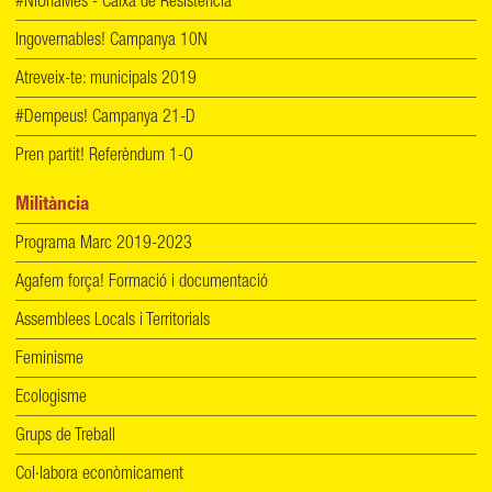
#NiUnaMés - Caixa de Resistència
Ingovernables! Campanya 10N
Atreveix-te: municipals 2019
#Dempeus! Campanya 21-D
Pren partit! Referèndum 1-O
Militància
Programa Marc 2019-2023
Agafem força! Formació i documentació
Assemblees Locals i Territorials
Feminisme
Ecologisme
Grups de Treball
Col·labora econòmicament