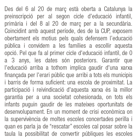
Des del 6 al 20 de març està oberta a Catalunya la
preinscripció per al segon cicle d'educació infantil,
primària i del 8 al 20 de març per a la secundària.
Coincidint amb aquest període, des de la CUP, exposem
obertament els motius pels quals defensem l’educació
pública i convidem a les famílies a escollir aquesta
opció. Pel que fa al primer cicle d'educació infantil, de 0
a 3 anys, les dates són posteriors. Garantir que
l'educació arriba a tothom implica gaudir d'una xarxa
finançada per l'erari públic que arribi a tots els municipis
i barris de forma suficient: una escola de proximitat. La
participació i reivindicació d'aquesta xarxa és la millor
garantia per a una societat cohesionada, on tots els
infants puguin gaudir de les mateixes oportunitats de
desenvolupament. En un moment de crisi econòmica on
la supervivència de moltes escoles concertades perilla i
quan es parla ja de “rescatar” escoles cal posar sobre la
taula la possibilitat de convertir públiques les escoles