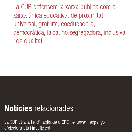
La CUP defensem la xarxa pública com a
xarxa única educativa, de proximitat,
universal, gratuïta, coeducadora,
democràtica, laica, no segregadora, inclusiva
i de qualitat
Notícies
relacionades
La CUP titlla la llei d’habitatge d’ERC i el govern espanyol
d’electoralista i insuficient