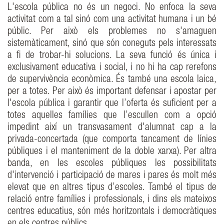
L'escola pública no és un negoci. No enfoca la seva
activitat com a tal sinó com una activitat humana i un bé
públic. Per això els problemes no s'amaguen
sistemàticament, sinó que són coneguts pels interessats
a fi de trobar-hi solucions. La seva funció és única i
exclusivament educativa i social, i no hi ha cap rerefons
de supervivència econòmica. És també una escola laica,
per a totes. Per això és important defensar i apostar per
l'escola pública i garantir que l’oferta és suficient per a
totes aquelles famílies que l’escullen com a opció
impedint així un transvasament d'alumnat cap a la
privada-concertada (que comporta tancament de línies
públiques i el manteniment de la doble xarxa). Per altra
banda, en les escoles públiques les possibilitats
d'intervenció i participació de mares i pares és molt més
elevat que en altres tipus d’escoles. També el tipus de
relació entre famílies i professionals, i dins els mateixos
centres educatius, són més horitzontals i democràtiques