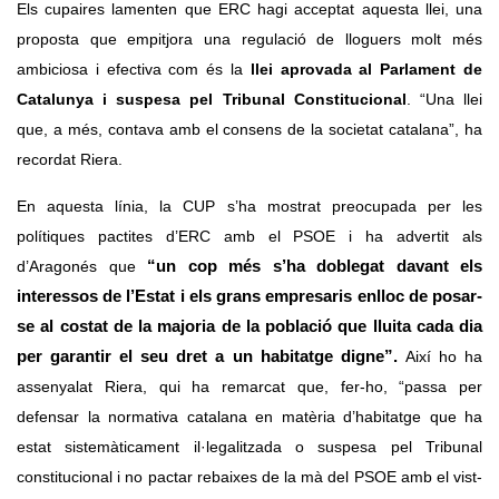
Els cupaires lamenten que ERC hagi acceptat aquesta llei, una 
proposta que empitjora una regulació de lloguers molt més 
ambiciosa i efectiva com és la 
llei aprovada al Parlament de 
Catalunya i suspesa pel Tribunal Constitucional
. “Una llei 
que, a més, contava amb el consens de la societat catalana”, ha 
recordat Riera.  
En aquesta línia, la CUP s’ha mostrat preocupada per les 
polítiques pactites d’ERC amb el PSOE i ha advertit als 
d’Aragonés que
“un cop més s’ha doblegat davant els 
interessos de l’Estat i els grans empresaris enlloc de posar-
se al costat de la majoria de la població que lluita cada dia 
per garantir el seu dret a un habitatge digne”. 
Així ho ha 
assenyalat Riera, qui ha remarcat que, fer-ho, “passa per 
defensar la normativa catalana en matèria d’habitatge que ha 
estat sistemàticament il·legalitzada o suspesa pel Tribunal 
constitucional i no pactar rebaixes de la mà del PSOE amb el vist-