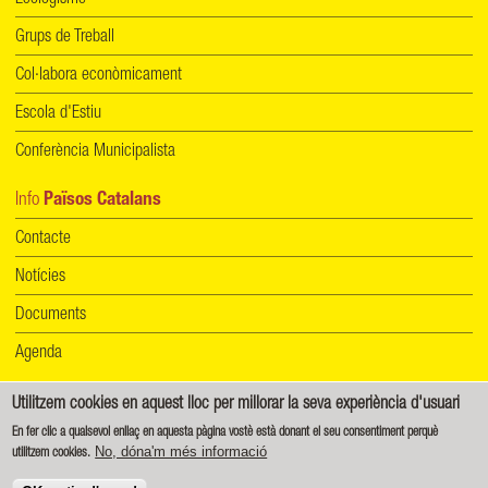
Ecologisme
Grups de Treball
Col·labora econòmicament
Escola d'Estiu
Conferència Municipalista
Info
Països Catalans
Contacte
Notícies
Documents
Agenda
Utilitzem cookies en aquest lloc per millorar la seva experiència d'usuari
Informació de protecció de dades
|
Política de cookies
En fer clic a qualsevol enllaç en aquesta pàgina vostè està donant el seu consentiment perquè
No, dóna'm més informació
utilitzem cookies.
Creative Commons - Reconeixement-CompartirIgual 4.0 Internacional (CC BY-SA 4.0)