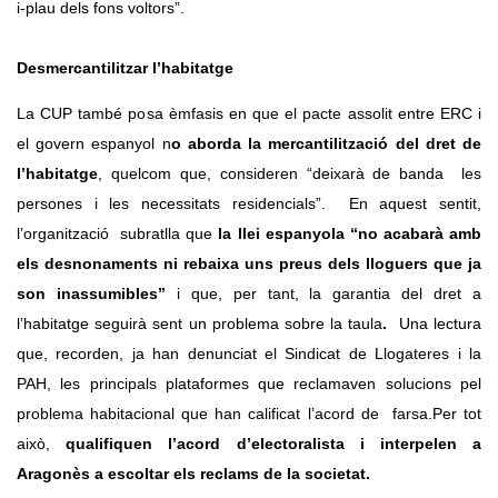
i-plau dels fons voltors”.
Desmercantilitzar l’habitatge
La CUP també posa èmfasis en que el pacte assolit entre ERC i 
el govern espanyol n
o aborda la mercantilització del dret de 
l’habitatge
, quelcom que, consideren “deixarà de banda  les 
persones i les necessitats residencials”. 
En aquest sentit, 
l’organització  subratlla que 
la llei espanyola “no acabarà amb 
els desnonaments ni rebaixa uns preus dels lloguers que ja 
son inassumibles”
 i que, per tant, la garantia del dret a 
l’habitatge seguirà sent un problema sobre la taula
.
  Una lectura 
que, recorden, ja han denunciat el Sindicat de Llogateres i la 
PAH, les principals plataformes que reclamaven solucions pel 
problema habitacional que han calificat l’acord de  farsa.Per tot 
això, 
qualifiquen l’acord d’electoralista i interpelen a 
Aragonès a escoltar els reclams de la societat. 