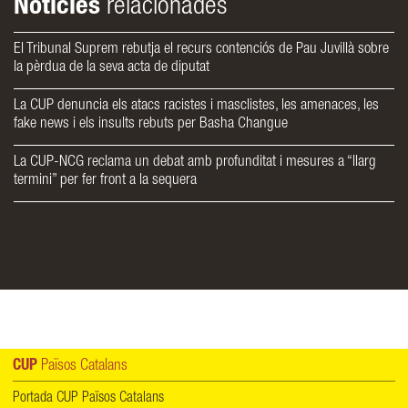
Notícies
relacionades
El Tribunal Suprem rebutja el recurs contenciós de Pau Juvillà sobre
la pèrdua de la seva acta de diputat
La CUP denuncia els atacs racistes i masclistes, les amenaces, les
fake news i els insults rebuts per Basha Changue
La CUP-NCG reclama un debat amb profunditat i mesures a “llarg
termini” per fer front a la sequera
CUP
Països Catalans
Portada CUP Països Catalans