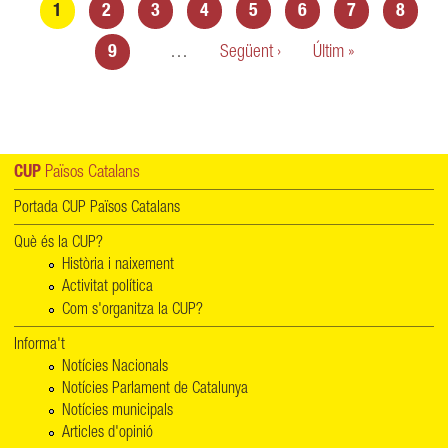
Pàgines
1
2
3
4
5
6
7
8
9
…
Següent ›
Últim »
CUP
Països Catalans
Portada CUP Països Catalans
Què és la CUP?
Història i naixement
Activitat política
Com s'organitza la CUP?
Informa't
Notícies Nacionals
Notícies Parlament de Catalunya
Notícies municipals
Articles d'opinió