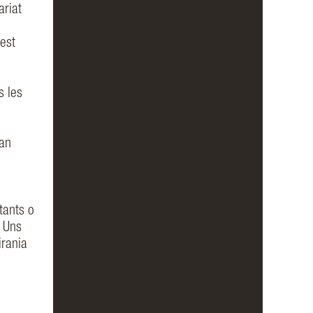
ariat
est
s les
gan
tants o
. Uns
irania