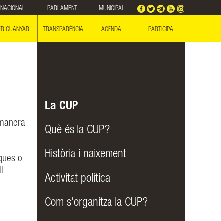
NACIONAL
PARLAMENT
MUNICIPAL
ER GUANYAR!
TRANSPARÈNCIA
AGENDA
PARTICIPA
La CUP
e manera
Què és la CUP?
Història i naixement
ques o
ll
Activitat política
Com s'organitza la CUP?