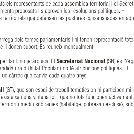
ts els representants de cada assemblea territorial i el Secret
ments proposats i s'aproven les resolucions polítiques. Hi
s territorials que defensen les postures consensuades en aqu
rrega dels temes parlamentaris i hi tenen representació tote
que li donen suport. Es reuneix mensualment.
er tant, no jeràrquica. El
Secretariat Nacional
(SN) és l'òr
ndidatura d'Unitat Popular i no té atribucions polítiques. El
s un càrrec que canvia cada quatre anys.
ll
(GT), que són espai de treball temàtics on hi participen mili
n’existeixen una vintena tot i que no tots funcionen activament
erritori i medi i sobiranies (habitatge, pobresa i exclusió, sob