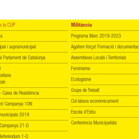
 la CUP
Militància
ia
Programa Marc 2019-2023
ipal i supramunicipal
Agafem força! Formació i documentac
l Parlament de Catalunya
Assemblees Locals i Territorials
l
Feminisme
tellano
Ecologisme
ish
Grups de Treball
 Caixa de Resistència
Col·labora econòmicament
les! Campanya 10N
Escola d'Estiu
 municipals 2019
Conferència Municipalista
 Campanya 21-D
! Referèndum 1-O