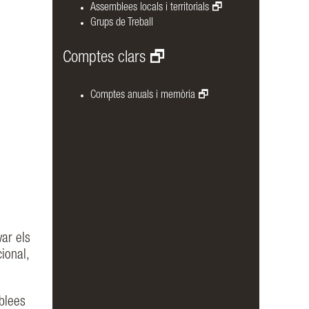
Assemblees locals i territorials
Grups de Treball
Comptes clars
Comptes anuals i memòria
var els
ional,
blees