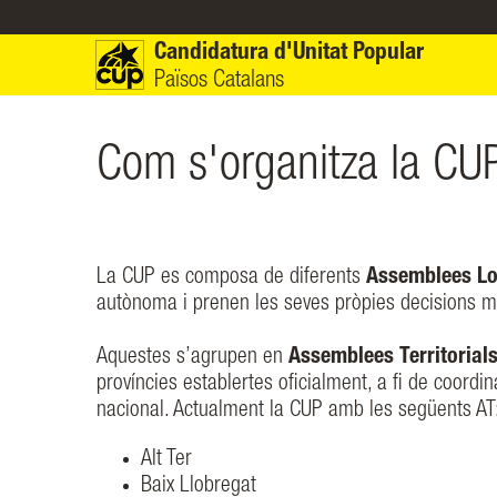
Vés al contingut
Candidatura d'Unitat Popular
Països Catalans
Com s'organitza la CUP
La CUP es composa de diferents
Assemblees Lo
autònoma i prenen les seves pròpies decisions mit
Aquestes s’agrupen en
Assemblees Territorial
províncies establertes oficialment, a fi de coordina
nacional. Actualment la CUP amb les següents AT
Alt Ter
Baix Llobregat