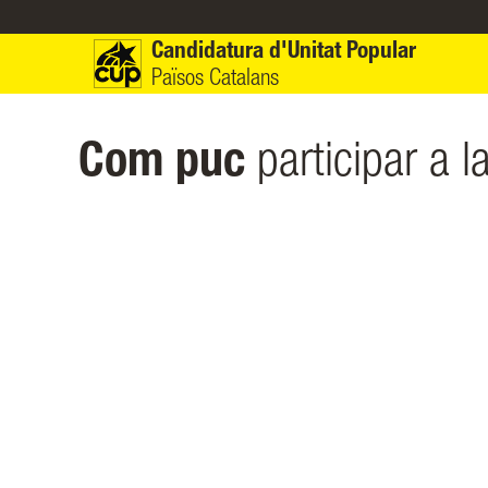
Vés al contingut
Candidatura d'Unitat Popular
Països Catalans
Com puc
participar a 