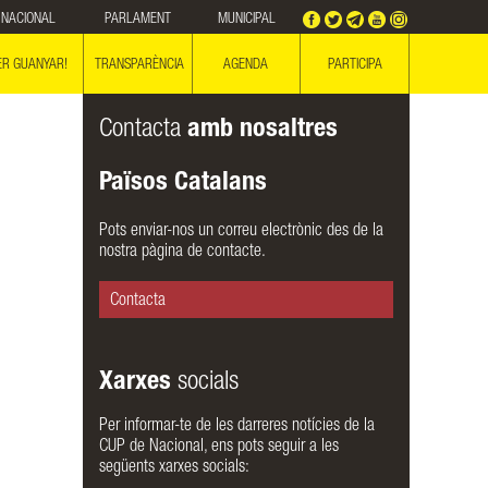
NACIONAL
PARLAMENT
MUNICIPAL
ER GUANYAR!
TRANSPARÈNCIA
AGENDA
PARTICIPA
Contacta
amb nosaltres
Països Catalans
Pots enviar-nos un correu electrònic des de la
nostra pàgina de contacte.
Contacta
Xarxes
socials
Per informar-te de les darreres notícies de la
CUP de Nacional, ens pots seguir a les
següents xarxes socials: