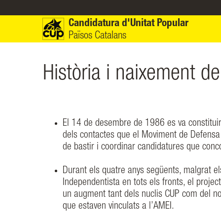
Vés al contingut
Candidatura d'Unitat Popular
Països Catalans
Història i naixement d
El 14 de desembre de 1986 es va constituir
dels contactes que el Moviment de Defensa d
de bastir i coordinar candidatures que conc
Durant els quatre anys següents, malgrat els 
Independentista en tots els fronts, el proj
un augment tant dels nuclis CUP com del no
que estaven vinculats a l’AMEI.