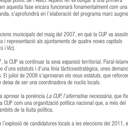
espai polític de l’AMEI. Aquest fet va obligar a una primera
ue en aquesta fase encara funcionarà fonamentalment com una
 banda, s’aprofundirà en l’elaboració del programa marc augm
eccions municipals del maig del 2007, en què la CUP va assolir
ria i representació als ajuntaments de quatre noves capitals
 i Vic).
, la CUP va continuar la seva expansió territorial. Paral·lelam
se d’uns estatuts i d’una línia tàcticoestratègica, unes deman
s. El juliol de 2008 s’aprovaran els nous estatuts, que reforce
 deixa de ser una coordinadora de nuclis locals.
va aprovar la ponència
La CUP, l’alternativa necessària
, que fi
la CUP com una organització política nacional que, a més del
àmbits de la lluita política.
b l’explosió de candidatures locals a les eleccions del 2011, 