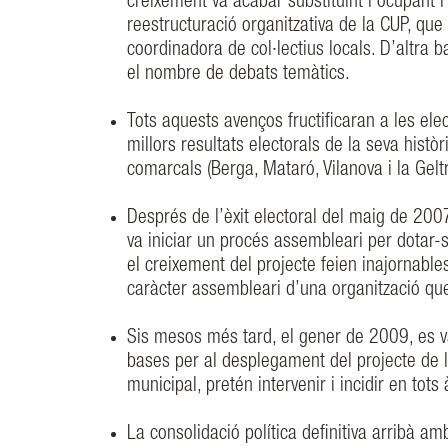
creixement va acabar substituint i ocupant l’
reestructuració organitzativa de la CUP, q
coordinadora de col·lectius locals. D’altra
el nombre de debats temàtics.
Tots aquests avenços fructificaran a les el
millors resultats electorals de la seva histò
comarcals (Berga, Mataró, Vilanova i la Geltrú
Després de l’èxit electoral del maig de 2007
va iniciar un procés assembleari per dotar-
el creixement del projecte feien inajornable
caràcter assembleari d’una organització que
Sis mesos més tard, el gener de 2009, es 
bases per al desplegament del projecte de 
municipal, pretén intervenir i incidir en tots 
La consolidació política definitiva arribà am