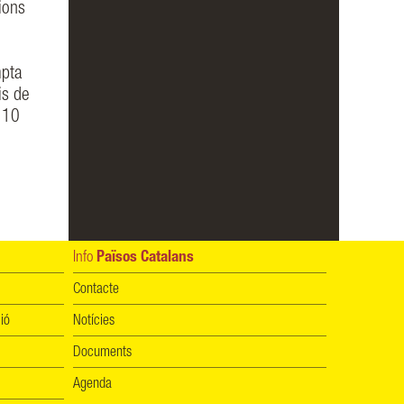
ions
mpta
is de
 10
Info
Països Catalans
Contacte
ió
Notícies
Documents
Agenda