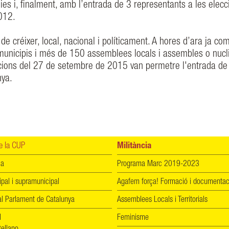
ies i, finalment, amb l’entrada de 3 representants a les elecc
012.
de créixer, local, nacional i políticament. A hores d’ara ja co
municipis i més de 150 assemblees locals i assembles o nucl
ccions del 27 de setembre de 2015 van permetre l'entrada de
nya.
 la CUP
Militància
ia
Programa Marc 2019-2023
ipal i supramunicipal
Agafem força! Formació i documentac
l Parlament de Catalunya
Assemblees Locals i Territorials
l
Feminisme