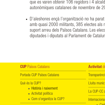
que es varen obtenir 106 regidors i 4 alcald
autonòmiques catalanes de novembre de 2
D’aleshores ençà l’organització no ha parat 
amb quasi 2000 militants, 385 electes als 
suport arreu dels Països Catalans. Les ele
diputades i diputats al Parlament de Catalu
CUP
Països Catalans
Activitat
de
Portada CUP Països Catalans
Transparènc
Què és la CUP?
Lluita munic
Història i naixement
La CUP-CC a
Activitat política
Com s'organitza la CUP?
Internaciona