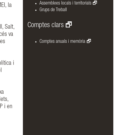
Assemblees locals i territorials
EI, la
Grups de Treball
Comptes clars
, Salt,
océs va
les
Comptes anuals i memòria
ítica i
l
xa
ets,
P i en