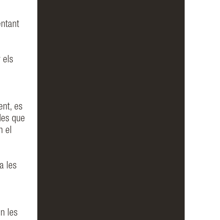
entant
 els
ent, es
des que
n el
xa les
en les