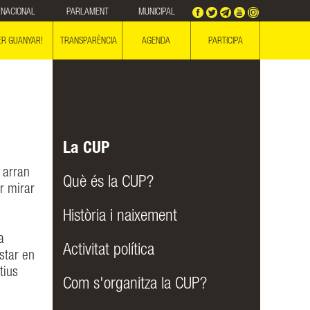
NACIONAL
PARLAMENT
MUNICIPAL
ER GUANYAR!
TRANSPARÈNCIA
AGENDA
PARTICIPA
La CUP
 arran
Què és la CUP?
r mirar
Història i naixement
a
Activitat política
star en
tius
Com s'organitza la CUP?