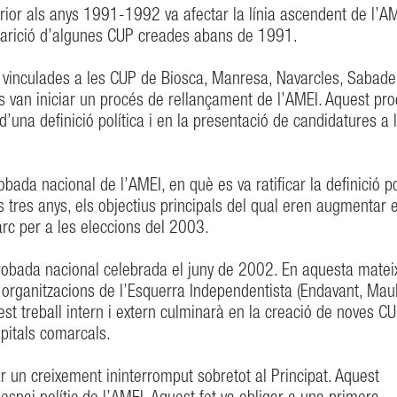
rior als anys 1991-1992 va afectar la línia ascendent de l’AM
aparició d’algunes CUP creades abans de 1991.
inculades a les CUP de Biosca, Manresa, Navarcles, Sabadell
es van iniciar un procés de rellançament de l’AMEI. Aquest pr
d’una definició política i en la presentació de candidatures a 
ada nacional de l’AMEI, en què es va ratificar la definició pol
s tres anys, els objectius principals del qual eren augmentar e
c per a les eleccions del 2003.
robada nacional celebrada el juny de 2002. En aquesta matei
es organitzacions de l’Esquerra Independentista (Endavant, Maul
st treball intern i extern culminarà en la creació de noves CU
apitals comarcals.
 un creixement ininterromput sobretot al Principat. Aquest