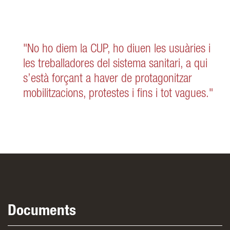
"No ho diem la CUP, ho diuen les usuàries i
les treballadores del sistema sanitari, a qui
s’està forçant a haver de protagonitzar
mobilitzacions, protestes i fins i tot vagues."
Documents