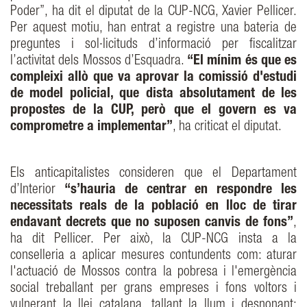
Poder”, ha dit el diputat de la CUP-NCG, Xavier Pellicer.
Per aquest motiu, han entrat a registre una bateria de
preguntes i sol·licituds d’informació per fiscalitzar
l’activitat dels Mossos d’Esquadra.
“El mínim és que es
compleixi allò que va aprovar la comissió d'estudi
de model policial, que dista absolutament de les
propostes de la CUP, però que el govern es va
comprometre a implementar”
, ha criticat el diputat.
Els anticapitalistes consideren que el Departament
d’Interior
“s’hauria de centrar en respondre les
necessitats reals de la població en lloc de tirar
endavant decrets que no suposen canvis de fons”
,
ha dit Pellicer. Per això, la CUP-NCG insta a la
conselleria a aplicar mesures contundents com: aturar
l'actuació de Mossos contra la pobresa i l'emergència
social treballant per grans empreses i fons voltors i
vulnerant la llei catalana, tallant la llum i desnonant;